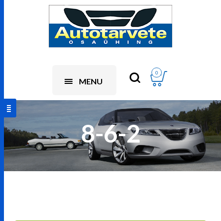
0
MENU
8-6-2