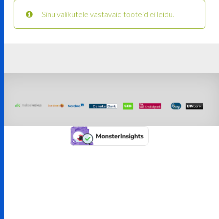
Sinu valikutele vastavaid tooteid ei leidu.