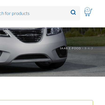
0
SAAB E-POOD
>
8-4-3