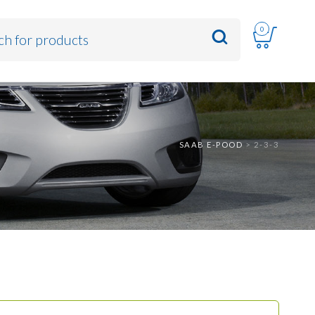
0
SAAB E-POOD
>
2-3-3