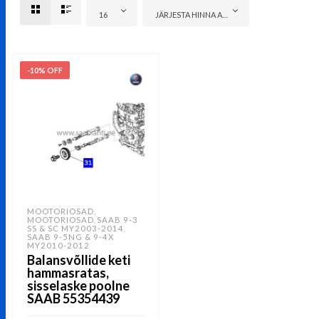
16
JÄRJESTA HINNA ALUSEL: ODAVAMAST KALLIMANI
-10% OFF
MOOTORIOSAD
,
MOOTORIOSAD
SAAB 9-3
,
SS & SC MY2003-2014
,
SAAB 9-5NG & 9-4X
MY2010-2012
Balansvõllide keti
hammasratas,
sisselaske poolne
SAAB 55354439