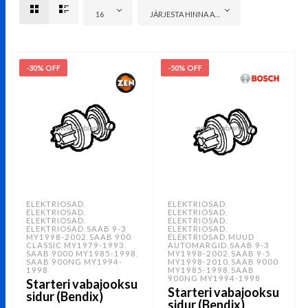
16
JÄRJESTA HINNA ALUSEL: ODAVAMAST KALLIMANI
-30% OFF
-50% OFF
ELEKTRIOSAD
ELEKTRIOSAD
,
,
ELEKTRIOSAD
ELEKTRIOSAD
,
,
ELEKTRIOSAD
ELEKTRIOSAD
,
,
ELEKTRIOSAD
SAAB 9-3
ELEKTRIOSAD
,
,
MY1998-2002
SAAB 900
ELEKTRIOSAD
MUUD
,
,
CLASSIC MY1979-1993
AUTOMARGID
SAAB 9-3
,
,
SAAB 9000 MY1985-1998
MY1998-2002
SAAB 9-5
,
,
SAAB 900NG MY1994-
MY1998-2010
SAAB 9000
,
1998
MY1985-1998
SAAB
,
900NG MY1994-1998
Starteri vabajooksu
Starteri vabajooksu
sidur (Bendix)
sidur (Bendix)