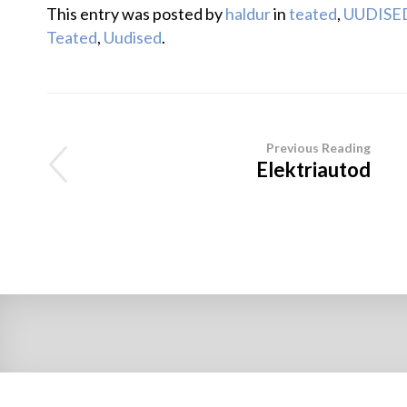
This entry was posted by
haldur
in
teated
,
UUDISE
Teated
,
Uudised
.
Previous Reading
Elektriautod