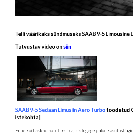
Telli väärikaks sündmuseks SAAB 9-5 Limousine 
Tutvustav video on
siin
SAAB 9-5 Sedaan Limusiin
Aero Turbo
toodetud C
istekohta]
Enne kui hakkad autot tellima, siis lugege palun kasutusting