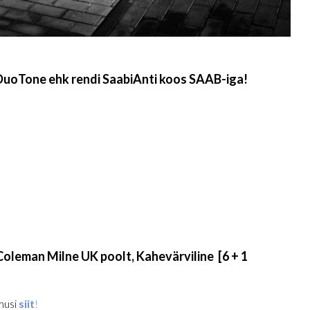
DuoTone ehk rendi SaabiAnti koos SAAB-iga!
oleman Milne UK poolt, Kahevärviline [6 + 1
imusi
siit
!