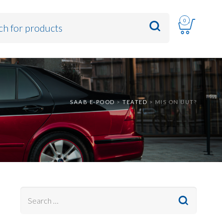
0
SAAB E-POOD
>
TEATED
>
MIS ON UUT?