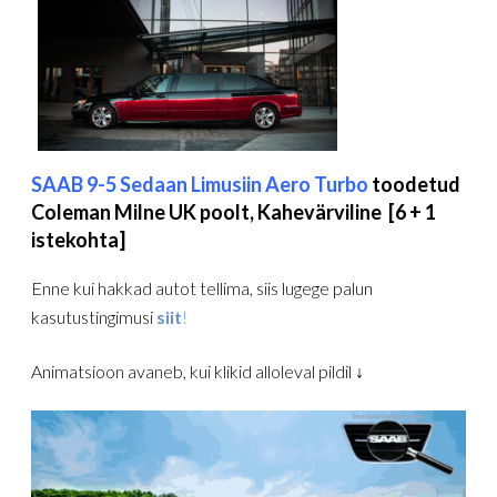
SAAB 9-5 Sedaan Limusiin
Aero Turbo
toodetud
Coleman Milne UK poolt, Kahevärviline [6 + 1
istekohta]
Enne kui hakkad autot tellima, siis lugege palun
kasutustingimusi
siit
!
Animatsioon avaneb, kui klikid alloleval pildil ↓