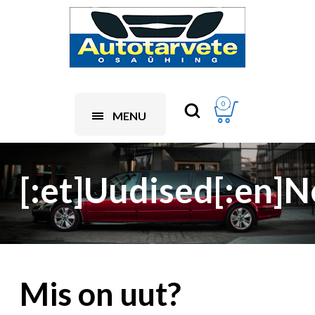
0
MENU
[:et]Uudised[:en]N
Mis on uut?